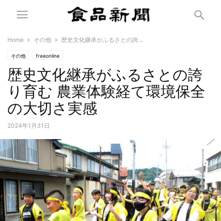
Home
その他
歴史文化継承がふるさとの誇...
その他
freeonline
歴史文化継承がふるさとの誇
り育む 農業体験経て環境保全
の大切さ実感
2024年1月31日