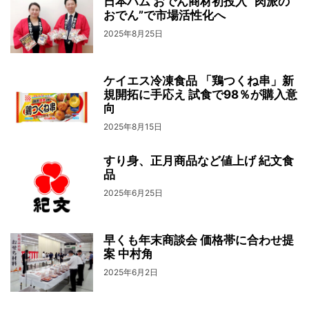
日本ハム おでん商材初投入 “肉派の
おでん”で市場活性化へ
2025年8月25日
ケイエス冷凍食品 「鶏つくね串」新
規開拓に手応え 試食で98％が購入意
向
2025年8月15日
すり身、正月商品など値上げ 紀文食
品
2025年6月25日
早くも年末商談会 価格帯に合わせ提
案 中村角
2025年6月2日