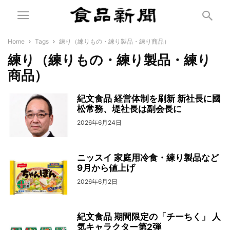
Home
Tags
練り（練りもの・練り製品・練り商品）
練り（練りもの・練り製品・練り
商品）
紀文食品 経営体制を刷新 新社長に國
松常務、堤社長は副会長に
2026年6月24日
ニッスイ 家庭用冷食・練り製品など
9月から値上げ
2026年6月2日
紀文食品 期間限定の「チーちく」 人
気キャラクター第2弾