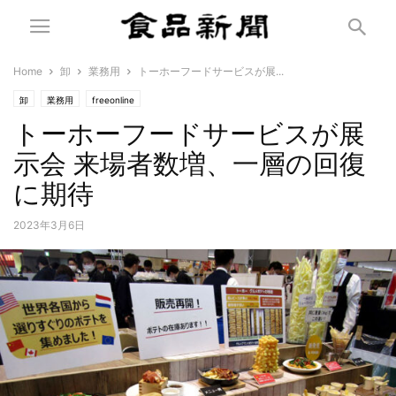
Home
卸
業務用
トーホーフードサービスが展...
卸
業務用
freeonline
トーホーフードサービスが展
示会 来場者数増、一層の回復
に期待
2023年3月6日