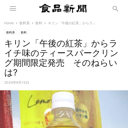
Home
飲料系
飲料
キリン「午後の紅茶」からラ...
飲料系
飲料
キリン「午後の紅茶」からラ
イチ味のティースパークリン
グ期間限定発売 そのねらい
は?
2024年6月13日