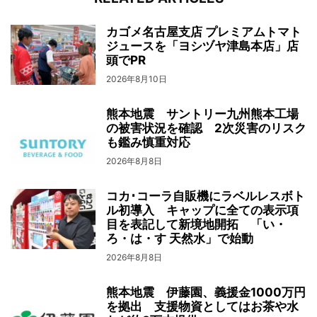
カゴメ名古屋支店 プレミアムトマト
ジュースを「ヨシヅヤ津島本店」店
頭でPR
2026年8月10日
熊本地震 サントリー九州熊本工場
の被害状況を確認 2次災害のリスク
も鑑み慎重対応
2026年8月8日
コカ･コーラ自販機にラベルレスボト
ル初導入 キャップに全ての表示項
目を表記して新境地開拓 「い・
ろ・は・す 天然水」で始動
2026年8月8日
熊本地震 伊藤園、義援金1000万円
を拠出 支援物資としてはお茶や水