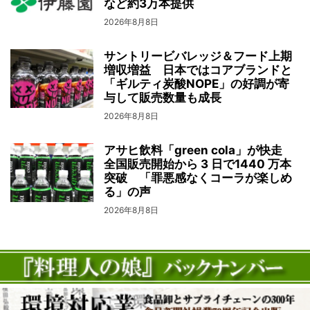
など約3万本提供
2026年8月8日
サントリービバレッジ＆フード上期
増収増益 日本ではコアブランドと
「ギルティ炭酸NOPE」の好調が寄
与して販売数量も成長
2026年8月8日
アサヒ飲料「green cola」が快走
全国販売開始から 3 日で1440 万本
突破 「罪悪感なくコーラが楽しめ
る」の声
2026年8月8日