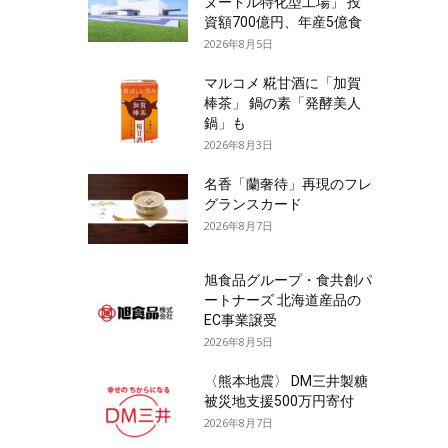
ヌードル特化型工場」 投
資額700億円、年産5億食
2026年8月5日
マルコメ 糀甘酒に「加賀
棒茶」 鍋の素「発酵美人
鍋」も
2026年8月3日
名香「蘭奢待」再現のフレ
グランスカード
2026年8月7日
旭食品グループ・食共創パ
ートナーズ 北海道産品の
EC事業譲受
2026年8月5日
〈熊本地震〉 DM三井製糖
被災地支援500万円寄付
2026年8月7日