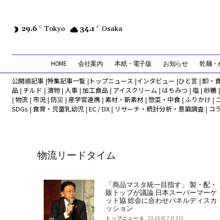
29.6
C
Tokyo
34.1
C
Osaka
HOME
会社案内
本紙・電子版
お知らせ
乾麺・め
公開順記事
|
特集記事一覧
|
トップニュース
|
インタビュー
|
ひと言
|
卸・
品
|
チルド
|
漬物
|
人事
|
加工食品
|
アイスクリーム
|
はちみつ
|
塩
|
砂糖
|
物流
|
市況
|
防災
|
産学官連携
|
素材・新素材
|
惣菜・中食
|
ふりかけ
|
SDGs
|
食育・児童乳幼児
|
EC / DX
|
リサーチ・統計分析・意識調査
|
コ
物流リードタイム
「商品マスタ統一目指す」 製・配・
販トップが議論 日本スーパーマーケ
ット協 総会に合わせパネルディスカ
ッション
トップニュース
2026年7月3日