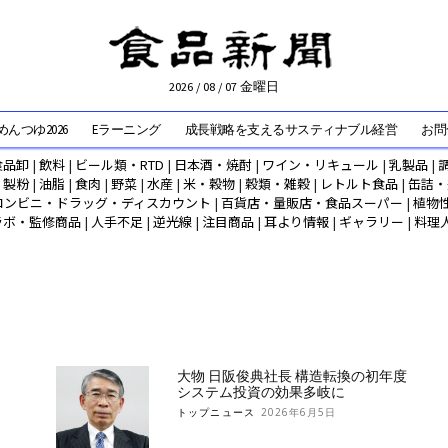
2026 / 08 / 07 金曜日
んつゆ2026
Eラーニング
成長戦略を支えるサスティナブル経営
お問
食品卸
|
飲料
|
ビール類・RTD
|
日本酒・焼酎
|
ワイン・リキュール
|
乳製品
|
|
製粉
|
油脂
|
食肉
|
野菜
|
水産
|
米・穀物
|
穀類・雑穀
|
レトルト食品
|
缶詰・
コンビニ・ドラッグ・ディスカウント
|
百貨店・量販店・食品スーパー
|
植物
ラボ・監修商品
|
人手不足
|
逆光線
|
注目商品
|
耳より情報
|
ギャラリー
|
料理
大物 日阪俊典社長 構造転換の初年度
システム投資の効果多岐に
トップニュース
2026年6月5日