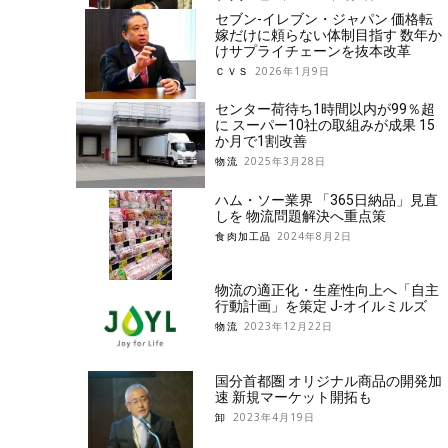
セブン-イレブン・ジャパン 価格転
嫁だけに頼らない体制目指す 数年か
けサプライチェーンを抜本改革
ＣＶＳ
2026年1月9日
センター荷待ち1時間以内が99％超
に スーパー10社の取組みが成果 15
か月で1割改善
物流
2025年3月28日
ハム・ソー業界 「365日納品」見直
しを 物流問題解決へ重点策
食肉加工品
2024年8月2日
物流の適正化・生産性向上へ「自主
行動計画」を策定 J-オイルミルズ
物流
2023年12月22日
国分首都圏 オリジナル商品の開発加
速 新規マーケット開拓も
卸
2023年4月19日