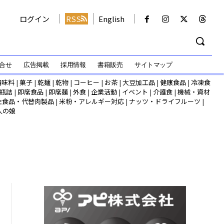
ログイン
RSS
English
合せ
広告掲載
採用情報
書籍販売
サイトマップ
調味料
|
菓子
|
乾麺
|
乾物
|
コーヒー
|
お茶
|
大豆加工品
|
健康食品
|
冷凍食
瓶詰
|
即席食品
|
即席麺
|
外食
|
企業活動
|
イベント
|
介護食
|
機械・資材
性食品・代替肉製品
|
米粉・アレルギー対応
|
ナッツ・ドライフルーツ
|
人の娘