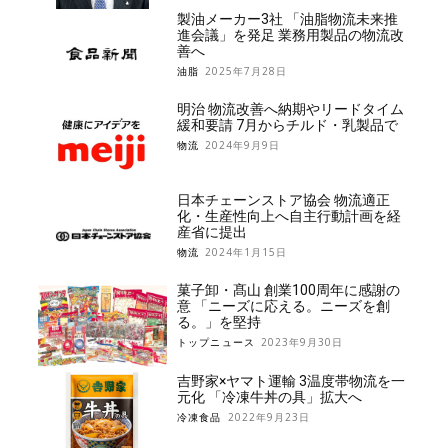
製油メーカー3社 「油脂物流未来推
進会議」を発足 業務用製品の物流改
善へ
油脂
2025年7月28日
明治 物流改善へ納期やリードタイム
緩和要請 7月からチルド・乳製品で
物流
2024年9月9日
日本チェーンストア協会 物流適正
化・生産性向上へ自主行動計画を経
産省に提出
物流
2024年1月15日
菓子卸・髙山 創業100周年に感謝の
意 「ニーズに応える。ニーズを創
る。」を堅持
トップニュース
2023年9月30日
吉野家×ヤマト運輸 3温度帯物流を一
元化 「冷凍牛丼の具」拡大へ
冷凍食品
2022年9月23日