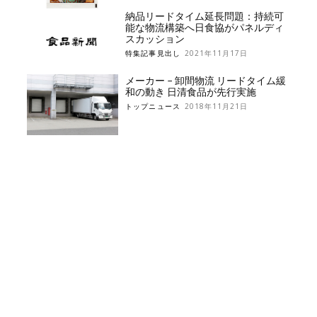
納品リードタイム延長問題：持続可
能な物流構築へ日食協がパネルディ
スカッション
特集記事見出し
2021年11月17日
メーカー − 卸間物流 リードタイム緩
和の動き 日清食品が先行実施
トップニュース
2018年11月21日