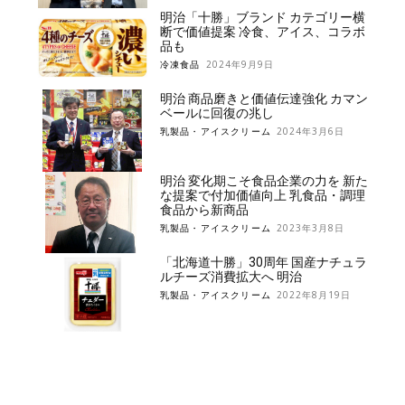
明治「十勝」ブランド カテゴリー横
断で価値提案 冷食、アイス、コラボ
品も
冷凍食品
2024年9月9日
明治 商品磨きと価値伝達強化 カマン
ベールに回復の兆し
乳製品・アイスクリーム
2024年3月6日
明治 変化期こそ食品企業の力を 新た
な提案で付加価値向上 乳食品・調理
食品から新商品
乳製品・アイスクリーム
2023年3月8日
「北海道十勝」30周年 国産ナチュラ
ルチーズ消費拡大へ 明治
乳製品・アイスクリーム
2022年8月19日