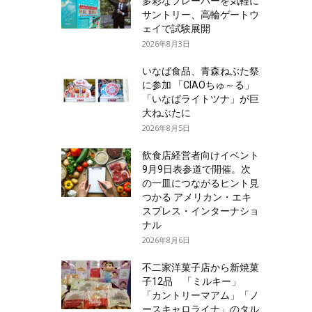
多彩なフレーバーを気軽に
サントリー、高輪ゲートウ
ェイで試験展開
2026年8月3日
いなば食品、青森ねぶた祭
に参加 「CIAOちゅ～る」
「いなばライトツナ」が巨
大ねぶたに
2026年8月5日
飲食店経営者向けイベント
9月9日表参道で開催。次
の一皿につながるヒント見
つかる アメリカン・エキ
スプレス・インターナショ
ナル
2026年8月6日
不二家洋菓子店から新焼菓
子12品 「ミルキー」
「カントリーマアム」「ノ
ースキャロライナ」のタル