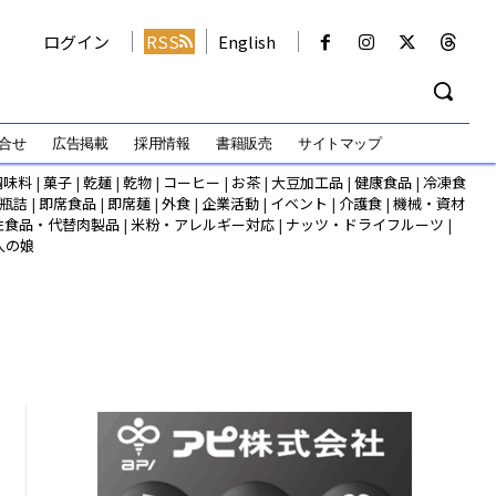
ログイン
RSS
English
合せ
広告掲載
採用情報
書籍販売
サイトマップ
調味料
|
菓子
|
乾麺
|
乾物
|
コーヒー
|
お茶
|
大豆加工品
|
健康食品
|
冷凍食
瓶詰
|
即席食品
|
即席麺
|
外食
|
企業活動
|
イベント
|
介護食
|
機械・資材
性食品・代替肉製品
|
米粉・アレルギー対応
|
ナッツ・ドライフルーツ
|
人の娘