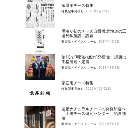
家庭用チーズ特集
特集記事見出し
2025年7月25日
明治が初のチーズ自販機 北海道の工
場見学施設に設置
乳製品・アイスクリーム
2024年4月5日
第1Qで“明治の底力”発揮 第一課題は
価格浸透・定着
乳製品・アイスクリーム
2023年8月9日
家庭用チーズ特集
特集記事見出し
2022年12月23日
国産ナチュラルチーズの開発加速へ
「十勝チーズ研究センター」開設 明
治
乳製品・アイスクリーム
2022年5月6日