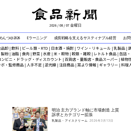
2026 / 08 / 07 金曜日
んつゆ2026
Eラーニング
成長戦略を支えるサスティナブル経営
お問
食品卸
|
飲料
|
ビール類・RTD
|
日本酒・焼酎
|
ワイン・リキュール
|
乳製品
|
|
製粉
|
油脂
|
食肉
|
野菜
|
水産
|
米・穀物
|
穀類・雑穀
|
レトルト食品
|
缶詰・
コンビニ・ドラッグ・ディスカウント
|
百貨店・量販店・食品スーパー
|
植物
ラボ・監修商品
|
人手不足
|
逆光線
|
注目商品
|
耳より情報
|
ギャラリー
|
料理
明治 主力ブランド軸に市場創造 上質
訴求とカテゴリー拡張
乳製品・アイスクリーム
2026年3月13日