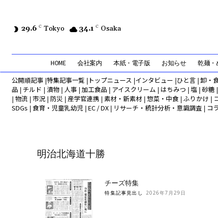
29.6
C
Tokyo
34.1
C
Osaka
HOME
会社案内
本紙・電子版
お知らせ
乾麺・め
公開順記事
|
特集記事一覧
|
トップニュース
|
インタビュー
|
ひと言
|
卸・
品
|
チルド
|
漬物
|
人事
|
加工食品
|
アイスクリーム
|
はちみつ
|
塩
|
砂糖
|
物流
|
市況
|
防災
|
産学官連携
|
素材・新素材
|
惣菜・中食
|
ふりかけ
|
SDGs
|
食育・児童乳幼児
|
EC / DX
|
リサーチ・統計分析・意識調査
|
コ
明治北海道十勝
チーズ特集
特集記事見出し
2026年7月29日