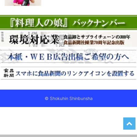
© Shokuhin Shinbunsha