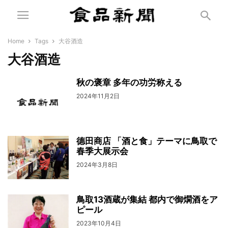
Home
Tags
大谷酒造
大谷酒造
秋の褒章 多年の功労称える
2024年11月2日
德田商店 「酒と食」テーマに鳥取で
春季大展示会
2024年3月8日
鳥取13酒蔵が集結 都内で御燗酒をア
ピール
2023年10月4日