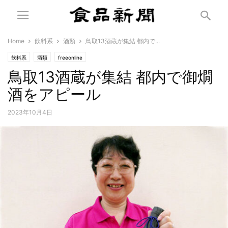
Home
飲料系
酒類
鳥取13酒蔵が集結 都内で...
飲料系
酒類
freeonline
鳥取13酒蔵が集結 都内で御燗
酒をアピール
2023年10月4日