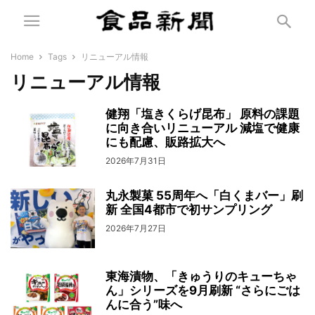
Home
Tags
リニューアル情報
リニューアル情報
健翔「塩きくらげ昆布」 原料の課題
に向き合いリニューアル 減塩で健康
にも配慮、販路拡大へ
2026年7月31日
丸永製菓 55周年へ「白くまバー」刷
新 全国4都市で初サンプリング
2026年7月27日
東海漬物、「きゅうりのキューちゃ
ん」シリーズを9月刷新 “さらにごは
んに合う”味へ