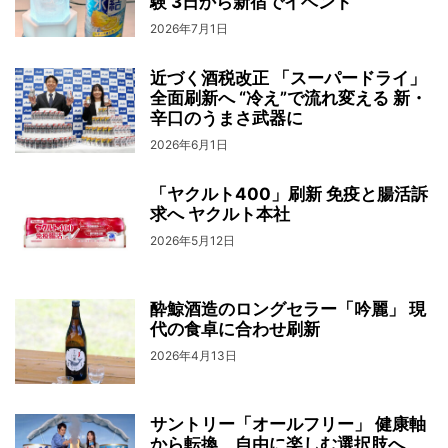
験 3日から新宿でイベント
2026年7月1日
近づく酒税改正 「スーパードライ」
全面刷新へ “冷え”で流れ変える 新・
辛口のうまさ武器に
2026年6月1日
「ヤクルト400」刷新 免疫と腸活訴
求へ ヤクルト本社
2026年5月12日
酔鯨酒造のロングセラー「吟麗」 現
代の食卓に合わせ刷新
2026年4月13日
サントリー「オールフリー」 健康軸
から転換、自由に楽しむ選択肢へ