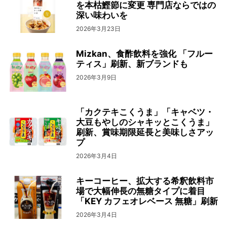
を本枯鰹節に変更 専門店ならではの
深い味わいを
2026年3月23日
Mizkan、食酢飲料を強化 「フルー
ティス」刷新、新ブランドも
2026年3月9日
「カクテキこくうま」「キャベツ・
大豆もやしのシャキッとこくうま」
刷新、賞味期限延長と美味しさアッ
プ
2026年3月4日
キーコーヒー、拡大する希釈飲料市
場で大幅伸長の無糖タイプに着目
「KEY カフェオレベース 無糖」刷新
2026年3月4日