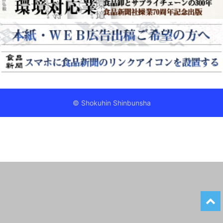
© Shokuhin Shinbunsha