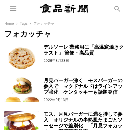
Home
Tags
フォカッチャ
フォカッチャ
デルソーレ 業務用に「高温窯焼きク
ラスト」 簡便・高品質
2026年3月23日
月見バーガー沸く モスバーガーの
参入で マクドナルドはラインアッ
プ強化 ケンタッキーも話題発信
2022年9月13日
モス、月見バーガーに満を持して参
入 オリジナルの半熟風たまごとソ
ーセージで差別化 「月見フォカッ