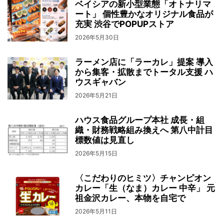
ベイシアの新小型業態「オトナリマ
ート」 個性豊かなオリジナル食品が
充実 渋谷でPOPUPストア
2026年5月30日
ラーメン店に「ラーカレ」提案 導入
から集客・拡散までトータル支援 ハ
ウスギャバン
2026年5月21日
ハウス食品グループ本社 成長・組
織・財務戦略組み換えへ 第八中計目
標数値は見直し
2026年5月15日
〈こだわりのヒミツ〉チャンピオン
カレー「生（なま）カレー 中辛」 元
祖金沢カレー、本物を自宅で
2026年5月11日