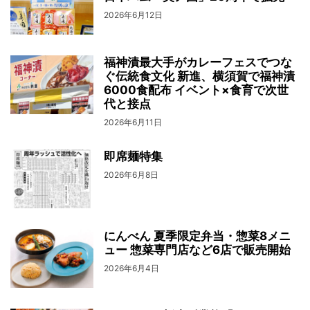
2026年6月12日
福神漬最大手がカレーフェスでつな
ぐ伝統食文化 新進、横須賀で福神漬
6000食配布 イベント×食育で次世
代と接点
2026年6月11日
即席麺特集
2026年6月8日
にんべん 夏季限定弁当・惣菜8メニ
ュー 惣菜専門店など6店で販売開始
2026年6月4日