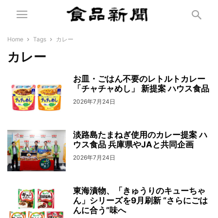
Home
Tags
カレー
カレー
お皿・ごはん不要のレトルトカレー
「チャチャめし」 新提案 ハウス食品
2026年7月24日
淡路島たまねぎ使用のカレー提案 ハ
ウス食品 兵庫県やJAと共同企画
2026年7月24日
東海漬物、「きゅうりのキューちゃ
ん」シリーズを9月刷新 “さらにごは
んに合う”味へ