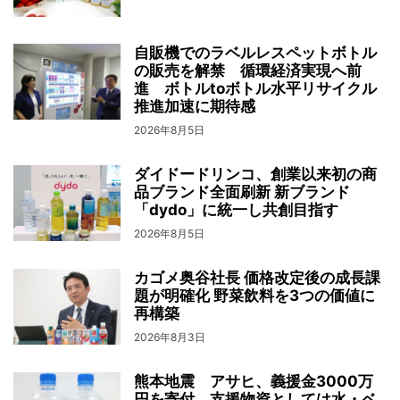
自販機でのラベルレスペットボトル
の販売を解禁 循環経済実現へ前
進 ボトルtoボトル水平リサイクル
推進加速に期待感
2026年8月5日
ダイドードリンコ、創業以来初の商
品ブランド全面刷新 新ブランド
「dydo」に統一し共創目指す
2026年8月5日
カゴメ奥谷社長 価格改定後の成長課
題が明確化 野菜飲料を3つの価値に
再構築
2026年8月3日
熊本地震 アサヒ、義援金3000万
円を寄付 支援物資としては水・ベ