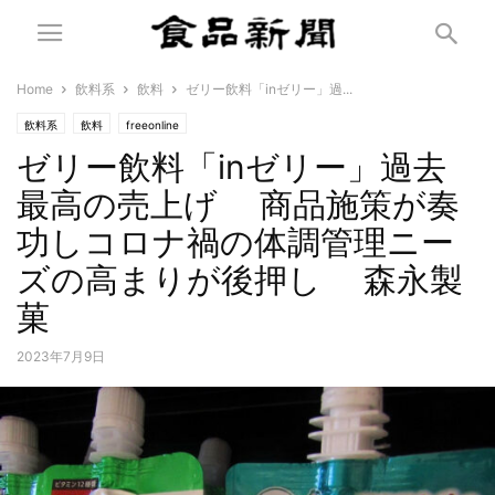
Home
飲料系
飲料
ゼリー飲料「inゼリー」過...
飲料系
飲料
freeonline
ゼリー飲料「inゼリー」過去
最高の売上げ 商品施策が奏
功しコロナ禍の体調管理ニー
ズの高まりが後押し 森永製
菓
2023年7月9日