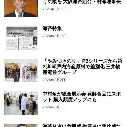
う気概を 大阪海苔組合・村瀬理事長
2025年1月22日
海苔特集
2024年9月16日
「やみつきのり」 PBシリーズから第
2弾 瀬戸内海産原料で差別化 三井物
産流通グループ
2024年8月2日
中村角が総合展示会 発酵食品にスポ
ット 購入頻度アップにも
2024年8月1日
海苔業者は危機感 生産者に悲壮感な