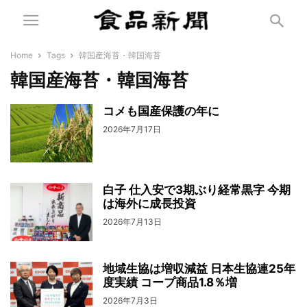
Home
Tags
韓国産海苔・韓国海苔
韓国産海苔・韓国海苔
コメも国産保護の年に
2026年7月17日
白子 仕入安で3期ぶり経常黒字 今期
は海外に成長投資
2026年7月13日
地域生協は増収減益 日本生協連25年
度実績 コープ商品1.8％増
2026年7月3日