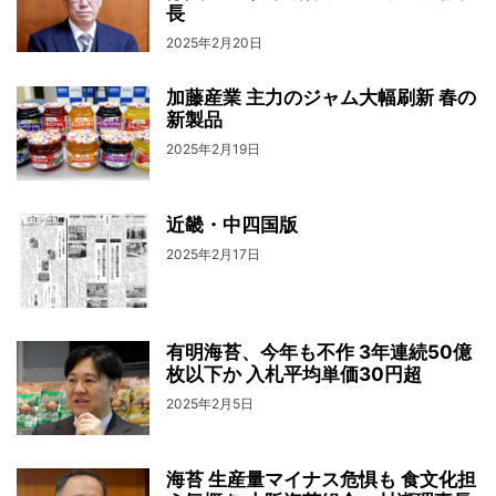
長
2025年2月20日
加藤産業 主力のジャム大幅刷新 春の
新製品
2025年2月19日
近畿・中四国版
2025年2月17日
有明海苔、今年も不作 3年連続50億
枚以下か 入札平均単価30円超
2025年2月5日
海苔 生産量マイナス危惧も 食文化担