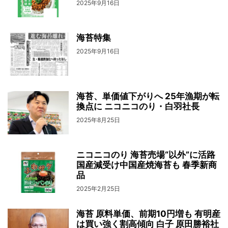
2025年9月16日
海苔特集
2025年9月16日
海苔、単価値下がりへ 25年漁期が転
換点に ニコニコのり・白羽社長
2025年8月25日
ニコニコのり 海苔売場“以外”に活路
国産減受け中国産焼海苔も 春季新商
品
2025年2月25日
海苔 原料単価、前期10円増も 有明産
は買い強く割高傾向 白子 原田勝裕社