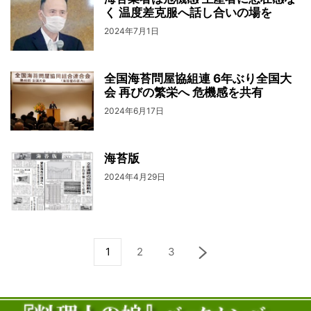
く 温度差克服へ話し合いの場を
2024年7月1日
全国海苔問屋協組連 6年ぶり全国大
会 再びの繁栄へ 危機感を共有
2024年6月17日
海苔版
2024年4月29日
1
2
3