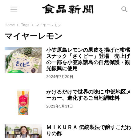
Home
Tags
マイヤーレモン
マイヤーレモン
小笠原島レモンの果皮を揚げた柑橘
スナック「さくピー」登場 売上げ
の一部を小笠原諸島の自然保護・観
光振興に使用
2024年7月20日
かけるだけで世界の味に 中部地区メ
ーカー、進化するご当地調味料
2023年5月31日
ＭＩＫＵＲＡ 伝統製法で醸すこだわ
りの酢