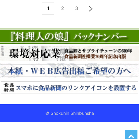
1
2
3
© Shokuhin Shinbunsha