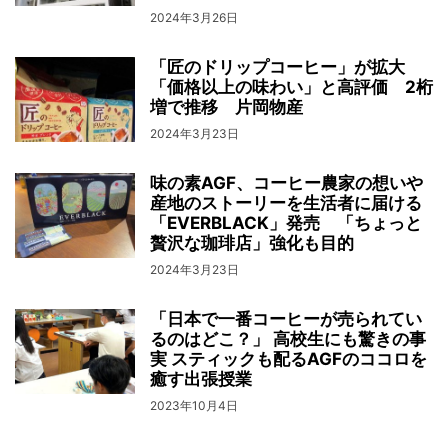
2024年3月26日
「匠のドリップコーヒー」が拡大
「価格以上の味わい」と高評価 2桁
増で推移 片岡物産
2024年3月23日
味の素AGF、コーヒー農家の想いや
産地のストーリーを生活者に届ける
「EVERBLACK」発売 「ちょっと
贅沢な珈琲店」強化も目的
2024年3月23日
「日本で一番コーヒーが売られてい
るのはどこ？」 高校生にも驚きの事
実 スティックも配るAGFのココロを
癒す出張授業
2023年10月4日