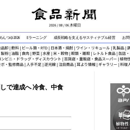
2026 / 08 / 06 木曜日
んつゆ2026
Eラーニング
成長戦略を支えるサスティナブル経営
お問
食品卸
|
飲料
|
ビール類・RTD
|
日本酒・焼酎
|
ワイン・リキュール
|
乳製品
|
|
製粉
|
油脂
|
食肉
|
野菜
|
水産
|
米・穀物
|
穀類・雑穀
|
レトルト食品
|
缶詰・
コンビニ・ドラッグ・ディスカウント
|
百貨店・量販店・食品スーパー
|
植物
ラボ・監修商品
|
人手不足
|
逆光線
|
注目商品
|
耳より情報
|
ギャラリー
|
料理
しで達成へ 冷食、中食