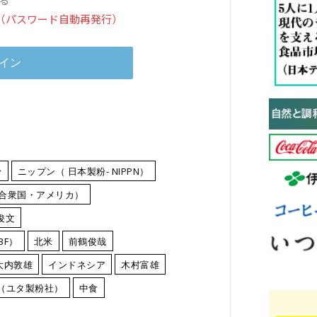
（パスワード自動再発行）
粉
ニップン（ 日本製粉- NIPPN）
合衆国・アメリカ）
俊文
BF）
北米
前鶴俊哉
大内敦雄
インドネシア
木村富雄
 LLC（ユタ製粉社）
中食