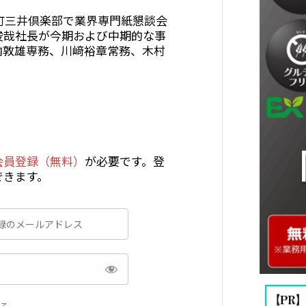
綱町三井倶楽部で業界専門紙懇談会
俊哉社長が今期および中期的な事
内敦雄専務、川﨑裕章常務、木村
会員登録（無料）
が必要です。登
できます。
る