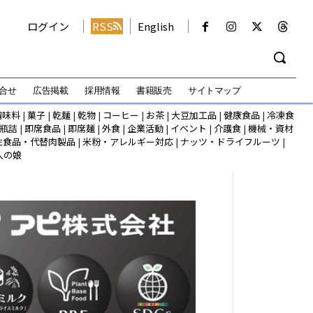
ログイン
RSS
English
合せ
広告掲載
採用情報
書籍販売
サイトマップ
調味料
|
菓子
|
乾麺
|
乾物
|
コーヒー
|
お茶
|
大豆加工品
|
健康食品
|
冷凍食
瓶詰
|
即席食品
|
即席麺
|
外食
|
企業活動
|
イベント
|
介護食
|
機械・資材
性食品・代替肉製品
|
米粉・アレルギー対応
|
ナッツ・ドライフルーツ
|
人の娘