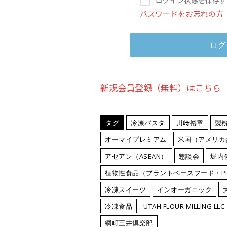
パスワードをお忘れの方
新規会員登録（無料）はこちら
タグ
冷凍パスタ
川﨑裕章
製
オーマイプレミアム
米国（アメリカ
アセアン（ASEAN）
懇談会
堀内
植物性食品（プラントベースフード・P
冷凍スイーツ
インオーガニック
冷凍食品
UTAH FLOUR MILLING
綱町三井倶楽部