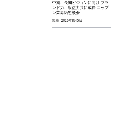
中期、長期ビジョンに向け ブラ
ンド力、収益力共に成長 ニップ
ン業界紙懇談会
製粉
2026年8月5日