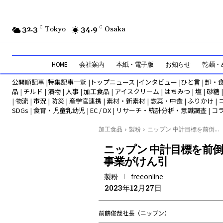
32.3
C
Tokyo
34.9
C
Osaka
HOME
会社案内
本紙・電子版
お知らせ
乾麺・め
公開順記事
|
特集記事一覧
|
トップニュース
|
インタビュー
|
ひと言
|
卸・
品
|
チルド
|
漬物
|
人事
|
加工食品
|
アイスクリーム
|
はちみつ
|
塩
|
砂糖
|
物流
|
市況
|
防災
|
産学官連携
|
素材・新素材
|
惣菜・中食
|
ふりかけ
|
SDGs
|
食育・児童乳幼児
|
EC / DX
|
リサーチ・統計分析・意識調査
|
コ
加工食品
製粉
ニップン 中計目標を前倒...
ニップン 中計目標を前倒
事業がけん引
製粉
freeonline
2023年12月27日
前鶴俊哉社長（ニップン）