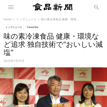
Home
トップニュース
味の素冷凍食品 健康・環境...
トップニュース
freeonline
味の素冷凍食品 健康・環境な
ど追求 独自技術で“おいしい減
塩”
2023年7月31日