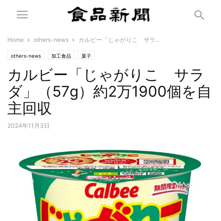
Home
others-news
カルビー「じゃがりこ サラ...
others-news
加工食品
菓子
カルビー「じゃがりこ サラ
ダ」（57g）約2万1900個を自
主回収
2024年11月3日