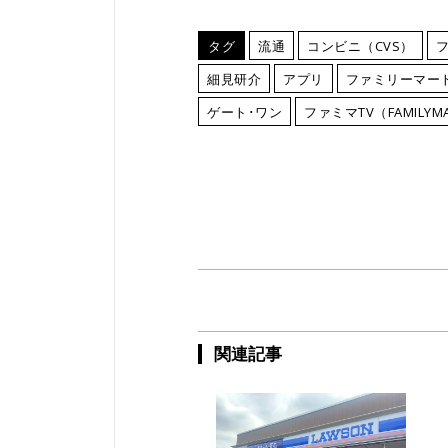
タグ
流通
コンビニ（CVS）
細見研介
アプリ
ファミリーマー
ゲート･ワン
ファミマTV（FAMILYMA
関連記事