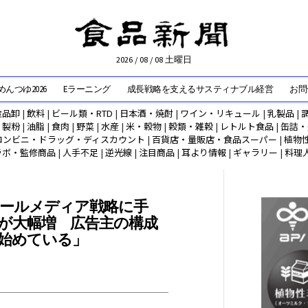
2026 / 08 / 08 土曜日
んつゆ2026
Eラーニング
成長戦略を支えるサスティナブル経営
お問
食品卸
|
飲料
|
ビール類・RTD
|
日本酒・焼酎
|
ワイン・リキュール
|
乳製品
|
|
製粉
|
油脂
|
食肉
|
野菜
|
水産
|
米・穀物
|
穀類・雑穀
|
レトルト食品
|
缶詰・
コンビニ・ドラッグ・ディスカウント
|
百貨店・量販店・食品スーパー
|
植物
ラボ・監修商品
|
人手不足
|
逆光線
|
注目商品
|
耳より情報
|
ギャラリー
|
料理
.
ールメディア戦略に手
が大幅増 広告主の構成
始めている」