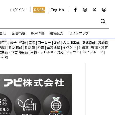
ログイン
RSS
English
合せ
広告掲載
採用情報
書籍販売
サイトマップ
調味料
|
菓子
|
乾麺
|
乾物
|
コーヒー
|
お茶
|
大豆加工品
|
健康食品
|
冷凍食
瓶詰
|
即席食品
|
即席麺
|
外食
|
企業活動
|
イベント
|
介護食
|
機械・資材
性食品・代替肉製品
|
米粉・アレルギー対応
|
ナッツ・ドライフルーツ
|
人の娘