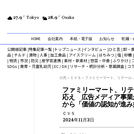
27.9
C
Tokyo
28.9
C
Osaka
HOME
会社案内
本紙・電子版
お知らせ
乾麺・め
公開順記事
|
特集記事一覧
|
トップニュース
|
インタビュー
|
ひと言
|
卸・
品
|
チルド
|
漬物
|
人事
|
加工食品
|
アイスクリーム
|
はちみつ
|
塩
|
砂糖
|
物流
|
市況
|
防災
|
産学官連携
|
素材・新素材
|
惣菜・中食
|
ふりかけ
|
SDGs
|
食育・児童乳幼児
|
EC / DX
|
リサーチ・統計分析・意識調査
|
コ
小売
ＣＶＳ
ファミリーマート、リテール..
ファミリーマート、リテ
応え 広告メディア事業
から「価値の認知が進み
ＣＶＳ
2024年11月3日