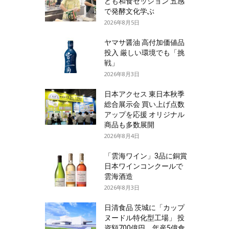
ども和食セッション 五感
で発酵文化学ぶ
2026年8月5日
ヤマサ醤油 高付加価値品
投入 厳しい環境でも「挑
戦」
2026年8月3日
日本アクセス 東日本秋季
総合展示会 買い上げ点数
アップを応援 オリジナル
商品も多数展開
2026年8月4日
「雲海ワイン」3品に銅賞
日本ワインコンクールで
雲海酒造
2026年8月3日
日清食品 茨城に「カップ
ヌードル特化型工場」 投
資額700億円、年産5億食