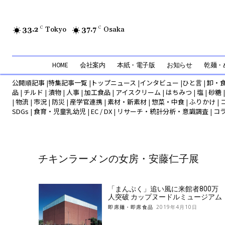
33.2
C
Tokyo
37.7
C
Osaka
HOME
会社案内
本紙・電子版
お知らせ
乾麺・め
公開順記事
|
特集記事一覧
|
トップニュース
|
インタビュー
|
ひと言
|
卸・
品
|
チルド
|
漬物
|
人事
|
加工食品
|
アイスクリーム
|
はちみつ
|
塩
|
砂糖
|
物流
|
市況
|
防災
|
産学官連携
|
素材・新素材
|
惣菜・中食
|
ふりかけ
|
SDGs
|
食育・児童乳幼児
|
EC / DX
|
リサーチ・統計分析・意識調査
|
コ
チキンラーメンの女房・安藤仁子展
「まんぷく」追い風に来館者800万
人突破 カップヌードルミュージアム
即席麺・即席食品
2019年4月10日