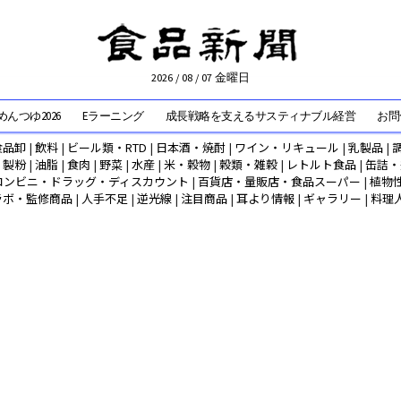
2026 / 08 / 07 金曜日
んつゆ2026
Eラーニング
成長戦略を支えるサスティナブル経営
お問
食品卸
|
飲料
|
ビール類・RTD
|
日本酒・焼酎
|
ワイン・リキュール
|
乳製品
|
|
製粉
|
油脂
|
食肉
|
野菜
|
水産
|
米・穀物
|
穀類・雑穀
|
レトルト食品
|
缶詰・
コンビニ・ドラッグ・ディスカウント
|
百貨店・量販店・食品スーパー
|
植物
ラボ・監修商品
|
人手不足
|
逆光線
|
注目商品
|
耳より情報
|
ギャラリー
|
料理