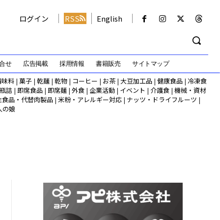
ログイン
RSS
English
合せ
広告掲載
採用情報
書籍販売
サイトマップ
調味料
|
菓子
|
乾麺
|
乾物
|
コーヒー
|
お茶
|
大豆加工品
|
健康食品
|
冷凍食
瓶詰
|
即席食品
|
即席麺
|
外食
|
企業活動
|
イベント
|
介護食
|
機械・資材
性食品・代替肉製品
|
米粉・アレルギー対応
|
ナッツ・ドライフルーツ
|
人の娘