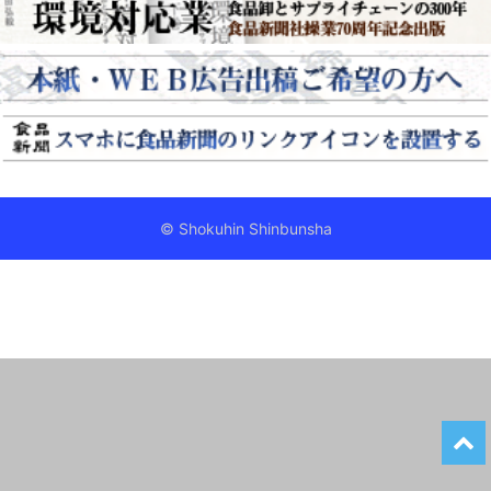
© Shokuhin Shinbunsha