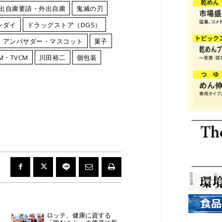
出自粛要請・外出自粛
鬼滅の刃
ンダイ
ドラッグストア（DGS）
・アンバサダー・マスコット
菓子
M・TVCM
川田裕二
個包装
ロッテ、健康に資する