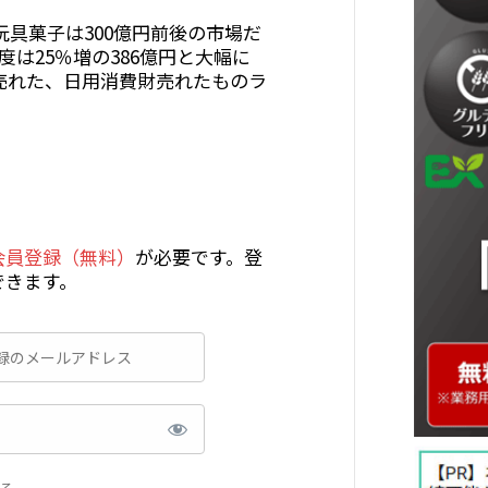
玩具菓子は300億円前後の市場だ
度は25％増の386億円と大幅に
で売れた、日用消費財売れたものラ
会員登録（無料）
が必要です。登
できます。
る