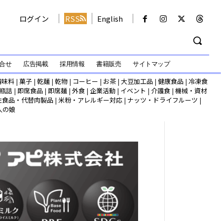
ログイン
RSS
English
合せ
広告掲載
採用情報
書籍販売
サイトマップ
調味料
|
菓子
|
乾麺
|
乾物
|
コーヒー
|
お茶
|
大豆加工品
|
健康食品
|
冷凍食
瓶詰
|
即席食品
|
即席麺
|
外食
|
企業活動
|
イベント
|
介護食
|
機械・資材
性食品・代替肉製品
|
米粉・アレルギー対応
|
ナッツ・ドライフルーツ
|
人の娘