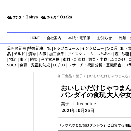
27.3
C
Tokyo
29.5
C
Osaka
HOME
会社案内
本紙・電子版
お知らせ
乾麺・め
公開順記事
|
特集記事一覧
|
トップニュース
|
インタビュー
|
ひと言
|
卸・
品
|
チルド
|
漬物
|
人事
|
加工食品
|
アイスクリーム
|
はちみつ
|
塩
|
砂糖
|
物流
|
市況
|
防災
|
産学官連携
|
素材・新素材
|
惣菜・中食
|
ふりかけ
|
SDGs
|
食育・児童乳幼児
|
EC / DX
|
リサーチ・統計分析・意識調査
|
コ
加工食品
菓子
おいしいだけじゃつまんない.
おいしいだけじゃつまん
バンダイの食玩 大人や
菓子
freeonline
2021年10月25日
「ノウハウと知識はダントツ」と自負する川