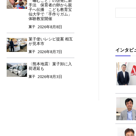
「噛むこと」の啓発に新
手法 保育者の卵から親
子へ伝播 こども教育宝
仙大学で「手作りガム」
体験教室開催
2026年8月8日
菓子
菓子使いレシピ提案 相互
が見本市
インタビ
2026年8月7日
菓子
〈熊本地震〉菓子卸に入
荷遅延も
2026年8月3日
菓子