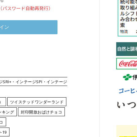
（パスワード自動再発行）
SRI+・インテージSPI・インテージ
）
ツイステッドワンダーランド
ンキング
封印開放おばけチョコ
コ
19