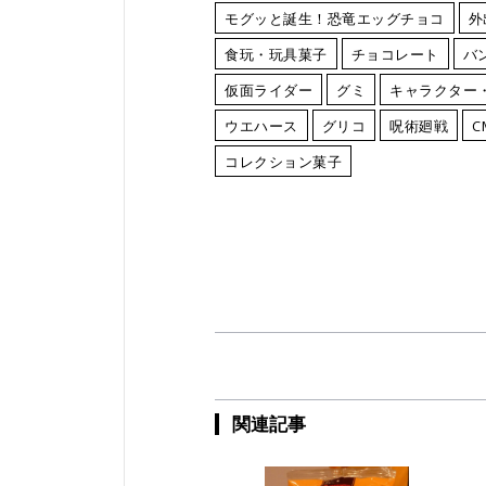
モグッと誕生！恐竜エッグチョコ
外
食玩・玩具菓子
チョコレート
バ
仮面ライダー
グミ
キャラクター
ウエハース
グリコ
呪術廻戦
C
コレクション菓子
関連記事