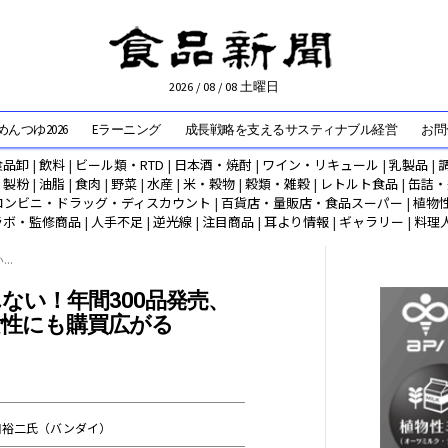
2026 / 08 / 08 土曜日
んつゆ2026
Eラーニング
成長戦略を支えるサスティナブル経営
お問
食品卸
|
飲料
|
ビール類・RTD
|
日本酒・焼酎
|
ワイン・リキュール
|
乳製品
|
|
製粉
|
油脂
|
食肉
|
野菜
|
水産
|
米・穀物
|
穀類・雑穀
|
レトルト食品
|
缶詰・
コンビニ・ドラッグ・ディスカウント
|
百貨店・量販店・食品スーパー
|
植物
ラボ・監修商品
|
人手不足
|
逆光線
|
注目商品
|
耳より情報
|
ギャラリー
|
料理
..
ない！年間300品発売、
女性にも購買広がる
田裕二氏（バンダイ）