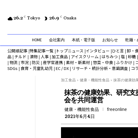
26.2
C
Tokyo
26.9
C
Osaka
HOME
会社案内
本紙・電子版
お知らせ
乾麺・め
公開順記事
|
特集記事一覧
|
トップニュース
|
インタビュー
|
ひと言
|
卸・
品
|
チルド
|
漬物
|
人事
|
加工食品
|
アイスクリーム
|
はちみつ
|
塩
|
砂糖
|
物流
|
市況
|
防災
|
産学官連携
|
素材・新素材
|
惣菜・中食
|
ふりかけ
|
SDGs
|
食育・児童乳幼児
|
EC / DX
|
リサーチ・統計分析・意識調査
|
コ
加工食品
健康・機能性食品
抹茶の健康効果
抹茶の健康効果、研究支援
会を共同運営
健康・機能性食品
freeonline
2021年6月4日