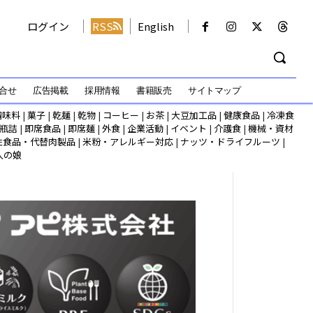
ログイン
RSS
English
合せ
広告掲載
採用情報
書籍販売
サイトマップ
調味料
|
菓子
|
乾麺
|
乾物
|
コーヒー
|
お茶
|
大豆加工品
|
健康食品
|
冷凍食
瓶詰
|
即席食品
|
即席麺
|
外食
|
企業活動
|
イベント
|
介護食
|
機械・資材
性食品・代替肉製品
|
米粉・アレルギー対応
|
ナッツ・ドライフルーツ
|
人の娘