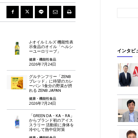
J-オイルミルズ 機能性表
示食品のオイル「ヘルシ
インタビ
ーユーロリーブ」
健康・機能性食品
2026年7月24日
グルテンフリー「ZENB
ブレッド」に待望のカレ
ーパン 1食分の野菜が摂
れる ZENB JAPAN
健康・機能性食品
2026年7月24日
「GREEN DA・KA・RA」
からブランド初のアイス
スラリー 活動前に身体を
冷やして熱中症対策
健康・機能性食品