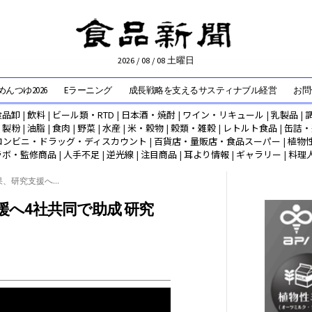
2026 / 08 / 08 土曜日
んつゆ2026
Eラーニング
成長戦略を支えるサスティナブル経営
お問
食品卸
|
飲料
|
ビール類・RTD
|
日本酒・焼酎
|
ワイン・リキュール
|
乳製品
|
|
製粉
|
油脂
|
食肉
|
野菜
|
水産
|
米・穀物
|
穀類・雑穀
|
レトルト食品
|
缶詰・
コンビニ・ドラッグ・ディスカウント
|
百貨店・量販店・食品スーパー
|
植物
ラボ・監修商品
|
人手不足
|
逆光線
|
注目商品
|
耳より情報
|
ギャラリー
|
料理
、研究支援へ...
へ4社共同で助成 研究