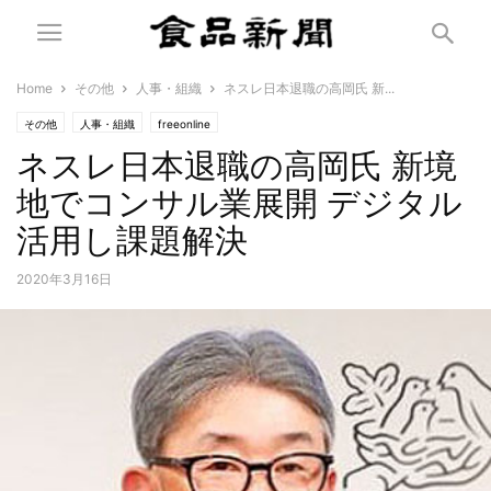
Home
その他
人事・組織
ネスレ日本退職の高岡氏 新...
その他
人事・組織
freeonline
ネスレ日本退職の高岡氏 新境
地でコンサル業展開 デジタル
活用し課題解決
2020年3月16日