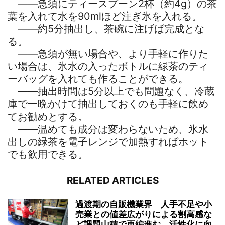
――急須にティースプーン2杯（約4g）の茶
葉を入れて水を90mlほど注ぎ氷を入れる。
――約5分抽出し、茶碗に注げば完成とな
る。
――急須が無い場合や、より手軽に作りた
い場合は、氷水の入ったボトルに緑茶のティ
ーバッグを入れても作ることができる。
――抽出時間は5分以上でも問題なく、冷蔵
庫で一晩かけて抽出しておくのも手軽に飲め
てお勧めとする。
――温めても成分は変わらないため、氷水
出しの緑茶を電子レンジで加熱すればホット
でも飲用できる。
RELATED ARTICLES
過渡期の自販機業界 人手不足や小
売業との値差広がりによる割高感な
ど課題山積で再編進む 活性化に向