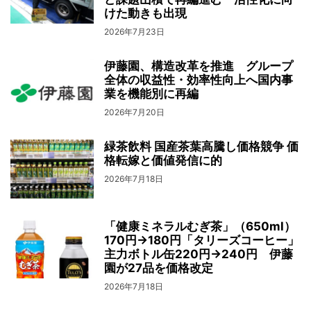
けた動きも出現
2026年7月23日
伊藤園、構造改革を推進 グループ
全体の収益性・効率性向上へ国内事
業を機能別に再編
2026年7月20日
緑茶飲料 国産茶葉高騰し価格競争 価
格転嫁と価値発信に的
2026年7月18日
「健康ミネラルむぎ茶」（650ml）
170円→180円「タリーズコーヒー」
主力ボトル缶220円→240円 伊藤
園が27品を価格改定
2026年7月18日