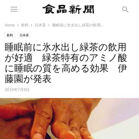
Home
飲料
日本茶
睡眠前に氷水出し緑茶の飲用...
飲料
日本茶
睡眠前に氷水出し緑茶の飲用
が好適 緑茶特有のアミノ酸
に睡眠の質を高める効果 伊
藤園が発表
2024年7月6日