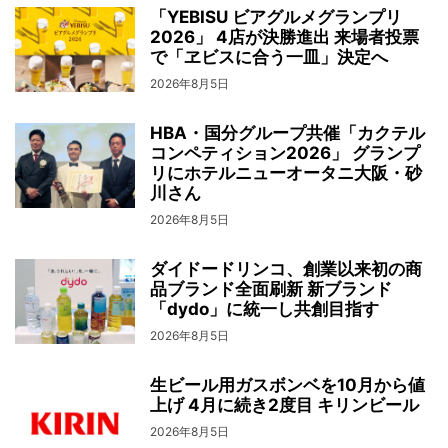
「YEBISU ビアグルメグランプリ
2026」 4店が決勝進出 来場者投票
で「ヱビスに合う一皿」決定へ
2026年8月5日
HBA・国分グループ共催「カクテル
コンペティション2026」 グランプ
リにホテルニューオータニ大阪・砂
川さん
2026年8月5日
ダイドードリンコ、創業以来初の商
品ブランド全面刷新 新ブランド
「dydo」に統一し共創目指す
2026年8月5日
生ビール用ガスボンベを10月から値
上げ 4月に続き2度目 キリンビール
2026年8月5日