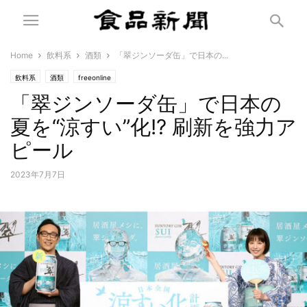
Home
飲料系
酒類
「翠ジンソーダ缶」で日本の...
飲料系
酒類
freeonline
「翠ジンソーダ缶」で日本の
夏を“涼すい”化!? 刷新を強力ア
ピール
2023年7月7日