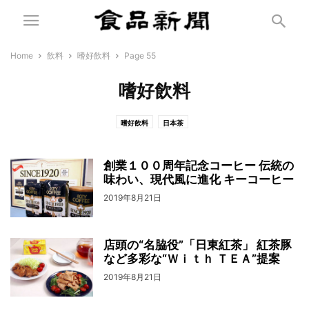
Home
飲料
嗜好飲料
Page 55
嗜好飲料
嗜好飲料
日本茶
創業１００周年記念コーヒー 伝統の
味わい、現代風に進化 キーコーヒー
2019年8月21日
店頭の“名脇役”「日東紅茶」 紅茶豚
など多彩な“Ｗｉｔｈ ＴＥＡ”提案
2019年8月21日